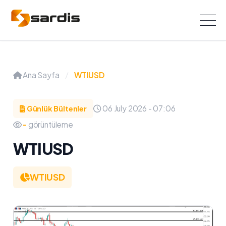
Ana Sayfa
/
WTIUSD
06 July 2026 - 07:06
Günlük Bültenler
-
görüntüleme
WTIUSD
WTIUSD